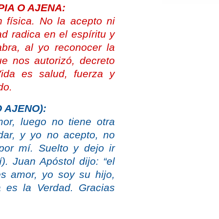
IA O AJENA:
 física. No la acepto ni
d radica en el espíritu y
abra, al yo reconocer la
e nos autorizó, decreto
da es salud, fuerza y
do.
 AJENO):
or, luego no tiene otra
dar, y yo no acepto, no
or mí. Suelto y dejo ir
. Juan Apóstol dijo: “el
s amor, yo soy su hijo,
 es la Verdad. Gracias