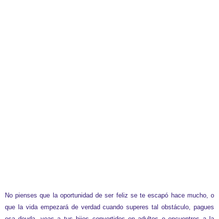
No pienses que la oportunidad de ser feliz se te escapó hace mucho, o
que la vida empezará de verdad cuando superes tal obstáculo, pagues
esa deuda, veas a tus hijos convertidos en adultos o encuentres a la