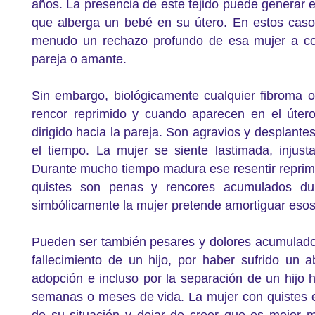
años. La presencia de este tejido puede generar e
que alberga un bebé en su útero. En estos casos
menudo un rechazo profundo de esa mujer a c
pareja o amante.
Sin embargo, biológicamente cualquier fibroma o 
rencor reprimido y cuando aparecen en el úter
dirigido hacia la pareja. Son agravios y desplant
el tiempo. La mujer se siente lastimada, injus
Durante mucho tiempo madura ese resentir reprimi
quistes son penas y rencores acumulados du
simbólicamente la mujer pretende amortiguar esos 
Pueden ser también pesares y dolores acumulados
fallecimiento de un hijo, por haber sufrido un 
adopción e incluso por la separación de un hijo 
semanas o meses de vida. La mujer con quistes 
de su situación y dejar de creer que es mejor 